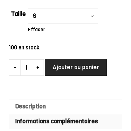
Taille
Effacer
100 en stock
-
+
Ajouter au panier
quantité
de
Robe
Charleston
De
Description
Cocktail
Informations complémentaires
Rouge