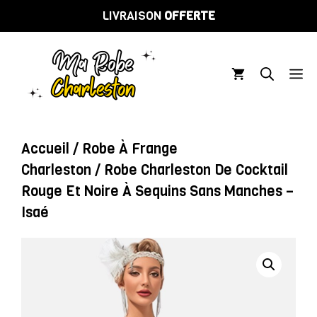
Aller
LIVRAISON
OFFERTE
au
contenu
M
Accueil
/
Robe À Frange
Charleston
/ Robe Charleston De Cocktail
Rouge Et Noire À Sequins Sans Manches –
Isaé