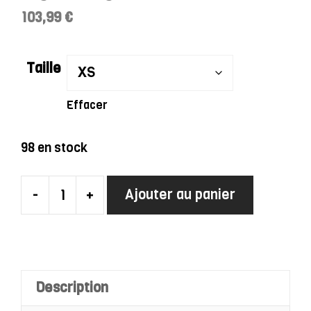
103,99
€
Taille
Effacer
98 en stock
-
+
Ajouter au panier
quantité
de
Robe
Charleston
Longue
Description
En