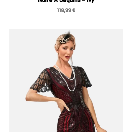
Noire À Sequins – Ivy
118,99
€