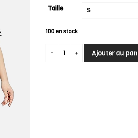
Taille
100 en stock
Ajouter au pan
-
+
quantité
de
Robe
Charleston
Rouge
Grande
Taille
(Avec
Accessoires)