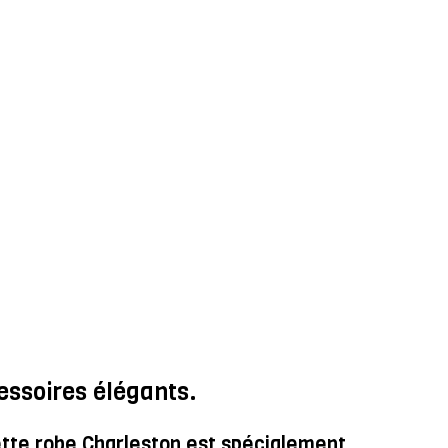
ssoires élégants.
ette robe Charleston est spécialement