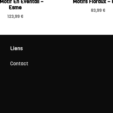
Motif En Éventail –
Motifs Floraux – 
Esme
83,99
€
123,99
€
Liens
Contact