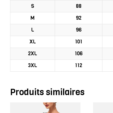
S
88
M
92
L
96
XL
101
2XL
106
3XL
112
Produits similaires