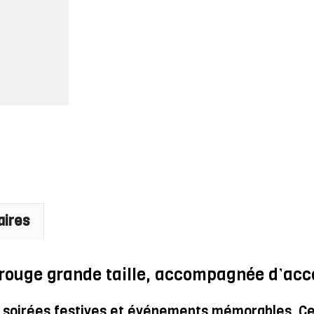
-
Miriam
aires
rouge grande taille, accompagnée d’acce
os soirées festives et événements mémorables. C