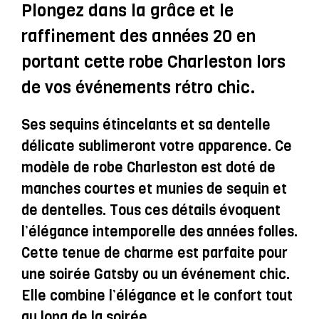
Et
Plongez dans la grâce et le
Dentelle
raffinement des années 20 en
À
portant cette robe Charleston lors
Manches
de vos événements rétro chic.
Courtes
-
Ses sequins étincelants et sa dentelle
Mabel
délicate sublimeront votre apparence. Ce
modèle de robe Charleston est doté de
manches courtes et munies de sequin et
de dentelles. Tous ces détails évoquent
l’élégance intemporelle des années folles.
Cette tenue de charme est parfaite pour
une soirée Gatsby ou un événement chic.
Elle combine l’élégance et le confort tout
au long de la soirée.