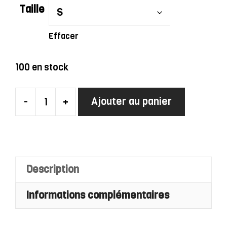
Taille
Effacer
100 en stock
-
+
Ajouter au panier
quantité
de
Robe
Charleston
Verte
Description
Foncée
Informations complémentaires
À
Sequins