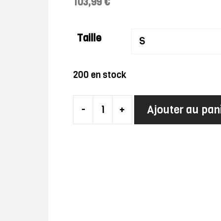
103,99
€
Taille
200 en stock
Ajouter au pan
-
+
quantité
de
Robe
Charleston
Vintage
Bordeaux
À
Franges