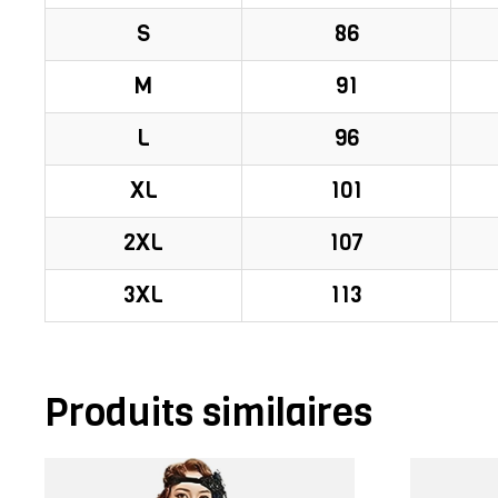
S
86
M
91
L
96
XL
101
2XL
107
3XL
113
Produits similaires