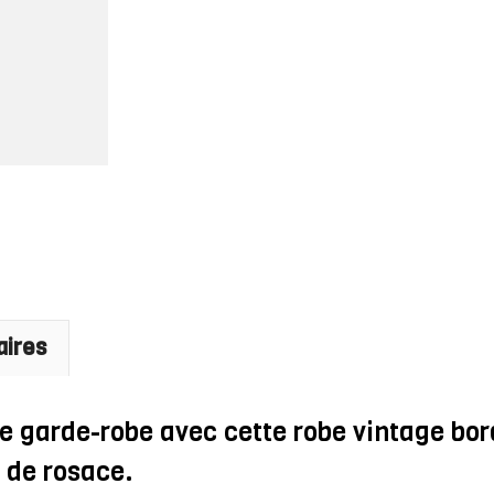
Et
Sequins
Dorés
Motif
De
Rosace
-
Victoria
aires
re garde-robe avec cette robe vintage bo
 de rosace.