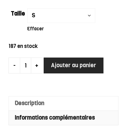
Taille
Effacer
187 en stock
-
+
Ajouter au panier
quantité
de
Robe
Gatsby
Noire
Description
Et
Informations complémentaires
Argent