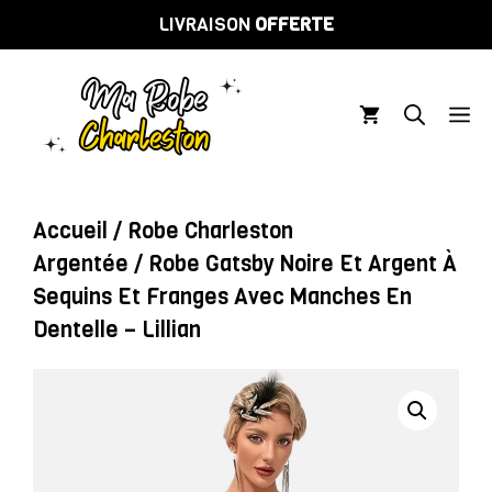
Aller
LIVRAISON
OFFERTE
au
contenu
M
Accueil
/
Robe Charleston
Argentée
/ Robe Gatsby Noire Et Argent À
Sequins Et Franges Avec Manches En
Dentelle – Lillian