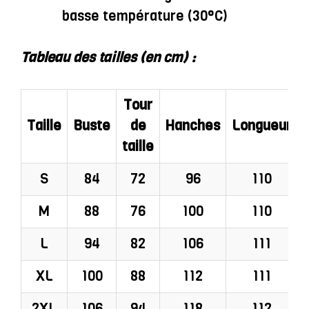
basse température (30°C)
Tableau des tailles (en cm) :
Tour
Taille
Buste
de
Hanches
Longueur
taille
S
84
72
96
110
M
88
76
100
110
L
94
82
106
111
XL
100
88
112
111
2XL
106
94
118
112