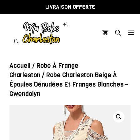
Aller
LIVRAISON
OFFERTE
au
contenu
M
Accueil
/
Robe À Frange
Charleston
/ Robe Charleston Beige À
Épaules Dénudées Et Franges Blanches –
Gwendolyn