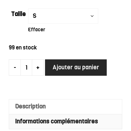
Taille
Effacer
99 en stock
-
+
Ajouter au panier
quantité
de
Robe
Charleston
Beige
Description
À
Informations complémentaires
Épaules