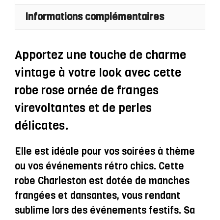
À
Informations complémentaires
Franges
Et
Perles
Apportez une touche de charme
Avec
vintage à votre look avec cette
Manches
robe rose ornée de franges
À
virevoltantes et de perles
Franges
délicates.
-
Clarice
Elle est idéale pour vos soirées à thème
ou vos événements rétro chics. Cette
robe Charleston est dotée de manches
frangées et dansantes, vous rendant
sublime lors des événements festifs. Sa