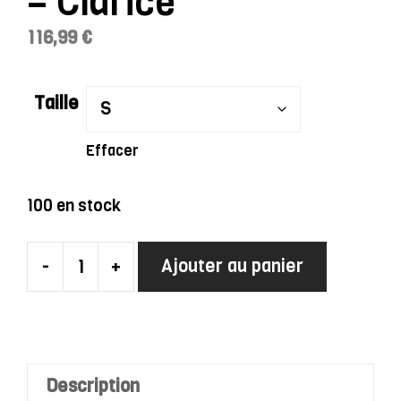
– Clarice
116,99
€
Taille
Effacer
100 en stock
-
+
Ajouter au panier
quantité
de
Robe
Charleston
Rose
Description